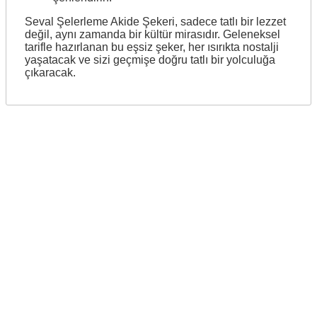
Seval Şelerleme Akide Şekeri, sadece tatlı bir lezzet
değil, aynı zamanda bir kültür mirasıdır. Geleneksel
tarifle hazırlanan bu eşsiz şeker, her ısırıkta nostalji
yaşatacak ve sizi geçmişe doğru tatlı bir yolculuğa
çıkaracak.
Copyright 2025 Seval Şekerleme Tüm Hakları Saklıdır.