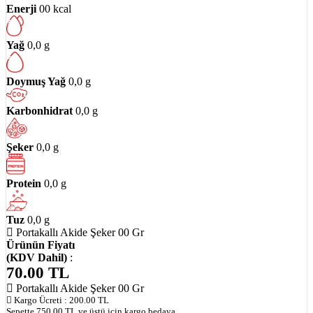
Enerji
00 kcal
Yağ
0,0 g
Doymuş Yağ
0,0 g
Karbonhidrat
0,0 g
Şeker
0,0 g
Protein
0,0 g
Tuz
0,0 g
Portakallı Akide Şeker 00 Gr
Ürünün Fiyatı
(KDV Dahil)
:
70.00
TL
Portakallı Akide Şeker 00 Gr
Kargo Ücreti :
200.00
TL
Sepette
750.00
TL ve üstü için kargo bedava