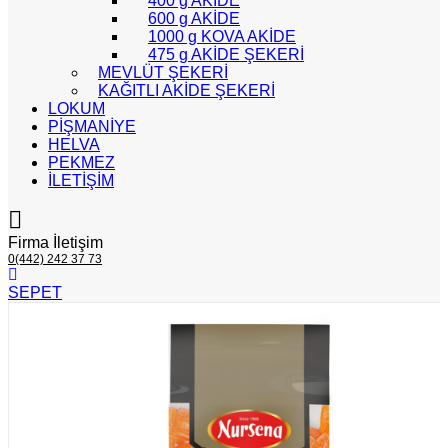
400 g AKİDE
600 g AKİDE
1000 g KOVA AKİDE
475 g AKİDE ŞEKERİ
MEVLÜT ŞEKERİ
KAĞITLI AKİDE ŞEKERİ
LOKUM
PİŞMANİYE
HELVA
PEKMEZ
İLETİŞİM
Firma İletişim
0(442) 242 37 73
SEPET