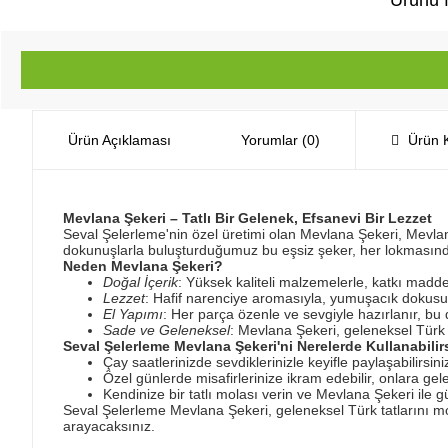
Ürünü f
Ürün Açıklaması
Yorumlar (0)
Ürün K
Mevlana Şekeri – Tatlı Bir Gelenek, Efsanevi Bir Lezzet
Seval Şelerleme'nin özel üretimi olan Mevlana Şekeri, Mevlana
dokunuşlarla buluşturduğumuz bu eşsiz şeker, her lokmasınd
Neden Mevlana Şekeri?
Doğal İçerik
: Yüksek kaliteli malzemelerle, katkı madd
Lezzet
: Hafif narenciye aromasıyla, yumuşacık dokusu v
El Yapımı
: Her parça özenle ve sevgiyle hazırlanır, bu 
Sade ve Geleneksel
: Mevlana Şekeri, geleneksel Türk ta
Seval Şelerleme Mevlana Şekeri'ni Nerelerde Kullanabilir
Çay saatlerinizde sevdiklerinizle keyifle paylaşabilirsini
Özel günlerde misafirlerinize ikram edebilir, onlara gele
Kendinize bir tatlı molası verin ve Mevlana Şekeri ile gü
Seval Şelerleme Mevlana Şekeri, geleneksel Türk tatlarını mo
arayacaksınız.