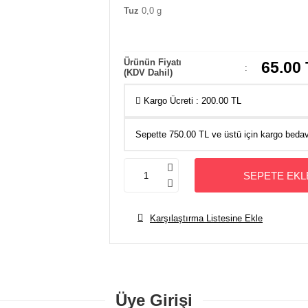
Tuz
0,0 g
Ürünün Fiyatı
65.00
:
(KDV Dahil)
Kargo Ücreti :
200.00
TL
Sepette
750.00
TL ve üstü için kargo beda
SEPETE EKL
Karşılaştırma Listesine Ekle
Üye Girişi