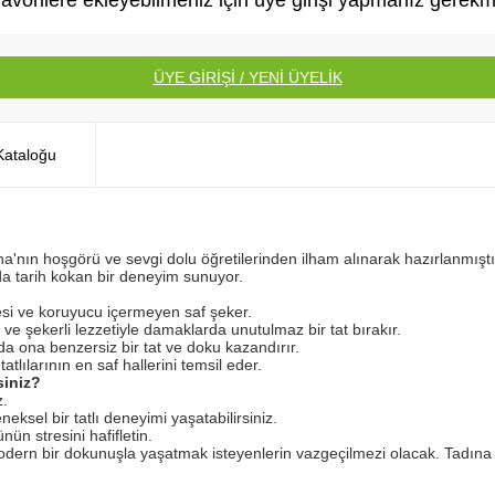
avorilere ekleyebilmeniz için üye girişi yapmanız gerekm
ÜYE GİRİŞİ / YENİ ÜYELİK
ataloğu
'nın hoşgörü ve sevgi dolu öğretilerinden ilham alınarak hazırlanmıştır
a tarih kokan bir deneyim sunuyor.
esi ve koruyucu içermeyen saf şeker.
e şekerli lezzetiyle damaklarda unutulmaz bir tat bırakır.
da ona benzersiz bir tat ve doku kazandırır.
tlılarının en saf hallerini temsil eder.
siniz?
z.
neksel bir tatlı deneyimi yaşatabilirsiniz.
nün stresini hafifletin.
dern bir dokunuşla yaşatmak isteyenlerin vazgeçilmezi olacak. Tadına b