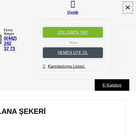
×
×
Üyelik
Firma
ÜYE GİRİŞİ YAP
İletişim
0(442)
Veya
242
37 73
HEMEN ÜYE OL
Karşılaştırma Listesi
E-Katalog
LANA ŞEKERİ