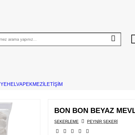
İYE
HELVA
PEKMEZ
İLETİŞİM
BON BON BEYAZ MEV
ŞEKERLEME
PEYNİR ŞEKERİ